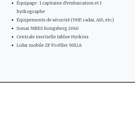
Équipage : 1 capitaine d’embarcation et 1
hydrographe
Équipements de sécurité (VHF, radar, AIS, etc.)
Sonar MBES Kongsberg 2040
Centrale inertielle Ixblue Hydrins
Lidar mobile ZF Profiler 9012A
CIDCO
Our office
1-115 Rue Saint Germain O