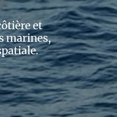
ôtière et
es marines,
spatiale.