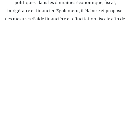
politiques, dans les domaines économique, fiscal,
budgétaire et financier. Également, il élabore et propose
des mesures d’aide financière et d’incitation fiscale afin de
favoriser et de soutenir la croissance de l’économie, de
l’investissement et de l’emploi.
Site Web
Navigation
Accueil
À propos
Recherche et développeme
s joindre
principale