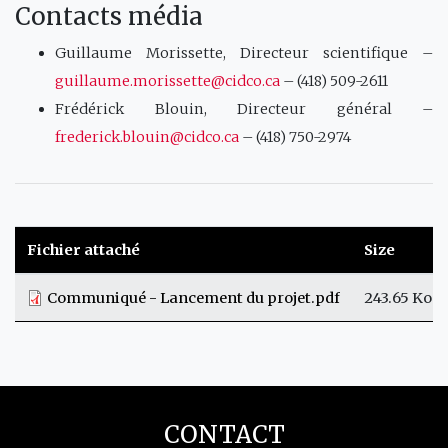
Contacts média
Guillaume Morissette, Directeur scientifique –
guillaume.morissette@cidco.ca
– (418) 509-2611
Frédérick Blouin, Directeur général –
frederick.blouin@cidco.ca
– (418) 750-2974
Fichier attaché
Size
Communiqué - Lancement du projet.pdf
243.65 Ko
CONTACT