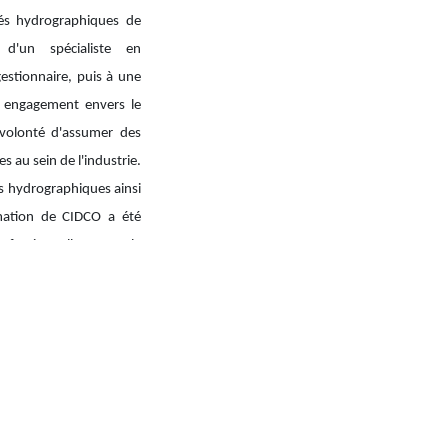
és hydrographiques de
d'un spécialiste en
estionnaire, puis à une
on engagement envers le
 volonté d'assumer des
s au sein de l'industrie.
ts hydrographiques ainsi
ation de CIDCO a été
fessionnelle et pour le
s dans ce domaine.
890
r@cidco.ca