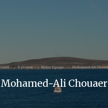
ccueil
À propos
Notre équipe
Mohamed-Ali Choua
Mohamed-Ali Chouaer