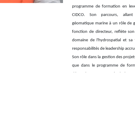
programme de formation en lev
CIDCO. Son parcours, allant 
géomatique marine à un rôle de g
fonction de directeur, reflète s
domaine de l'hydrospatial et sa
responsabilités de leadership accrue
Son rôle dans la gestion des proje
que dans le programme de form
déterminant pour son évolution pro
développement d'autres personne
418 725-1732 poste 1
mohamed-ali.chouae