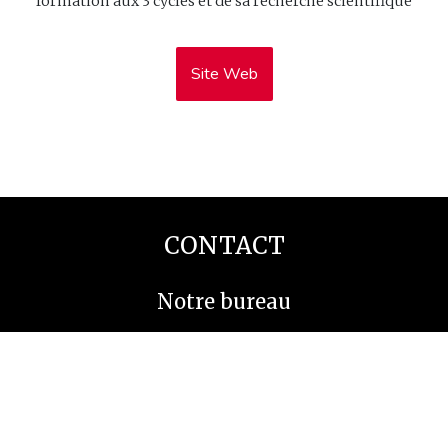
formation aux 3 cycles et de sa recherche scientifique
Site Web
CONTACT
Notre bureau
1-115 Rue Saint Germain O
Rimouski (Québec)
G5L 4B6
Pour nous joindre