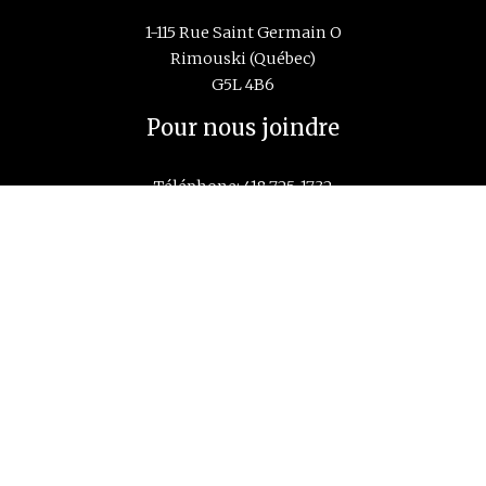
1-115 Rue Saint Germain O
Rimouski (Québec)
G5L 4B6
Pour nous joindre
Téléphone:
418 725-1732
Courriel:
info@cidco.ca
Lundi au vendredi
de 8:30 à 16:30
Navigation
Accueil
principale
À propos
Recherche et développement
Formation