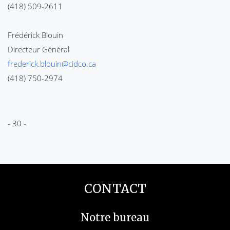
(418) 509-2611
Frédérick Blouin
Directeur Général
frederick.blouin@cidco.ca
(418) 750-2974
- 30 -
CONTACT
Notre bureau