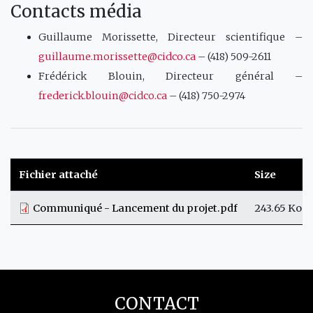
Contacts média
Guillaume Morissette, Directeur scientifique –
guillaume.morissette@cidco.ca
– (418) 509-2611
Frédérick Blouin, Directeur général –
frederick.blouin@cidco.ca
– (418) 750-2974
Fichier attaché
Size
Communiqué - Lancement du projet.pdf
243.65 Ko
CONTACT