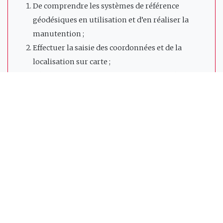
De comprendre les systèmes de référence
géodésiques en utilisation et d’en réaliser la
manutention ;
Effectuer la saisie des coordonnées et de la
localisation sur carte ;
Réaliser des mesures topographiques nécessaires
au levé hydrographique ;
Comprendre les concepts du levé par plateforme
mobile ;
Réaliser la géo-localisation des données de
sondage à partir de données.